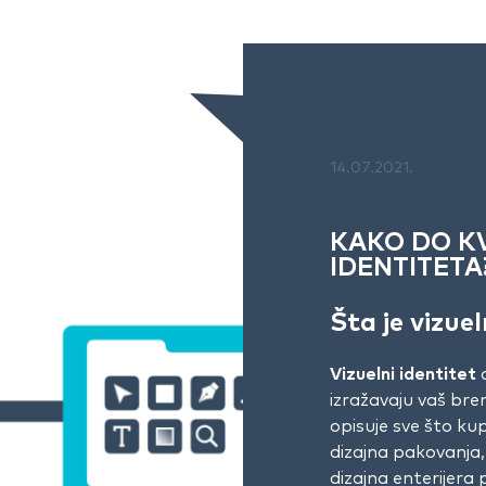
14.07.2021.
KAKO DO K
IDENTITETA
Šta je vizuel
Vizuelni identitet
o
izražavaju vaš bren
opisuje sve što kup
dizajna pakovanja,
dizajna enterijera p