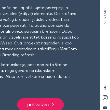
e način na koji oblikujete percepciju o
KONTAKT
vizuelne (vidljive) elemente. On izražava
e vašeg brenda i ljudske vrednosti sa
 može povezati. To publici pomaže da
cionalnu vezu sa vašim brendom. Dobar
 npr.
vizuelni identitet
koji smo razvijali kao
uWeed. Ovaj projekat nagrađen je kao
na međunarodnom takmičenju MarCom
i Branding refresh.
d komunikacije, posebno zato što ne
ma, nego govore na iskonskom,
ou
. Ali sa tom velikom snagom dolazi i
. Moramo biti oprezni da vizuelnim
šaljemo pogrešnu poruku. Novi brend će
kog ko prvi put stupi u kontakt sa njim.
karakteristiku interneta da prekomerno
prihvatam
ičava stvari – slanjem pogrešnih ili nejasnih