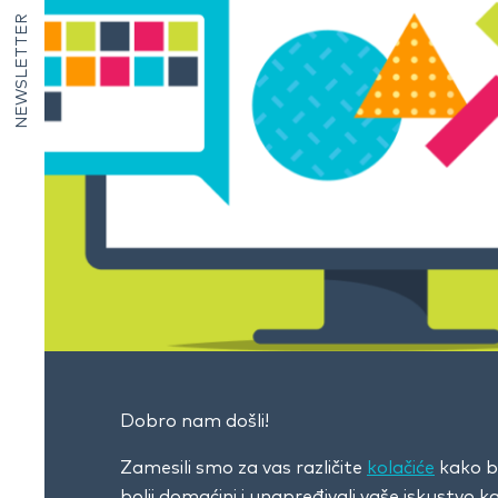
NEWSLETTER
Dobro nam došli!
Zamesili smo za vas različite
kolačiće
kako bi
bolji domaćini i unapređivali vaše iskustvo 