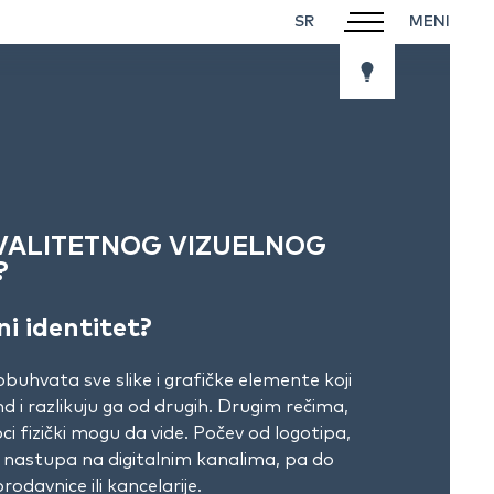
SR
VALITETNOG VIZUELNOG
?
ni identitet?
buhvata sve slike i grafičke elemente koji
d i razlikuju ga od drugih. Drugim rečima,
ci fizički mogu da vide. Počev od logotipa,
 nastupa na digitalnim kanalima, pa do
rodavnice ili kancelarije.