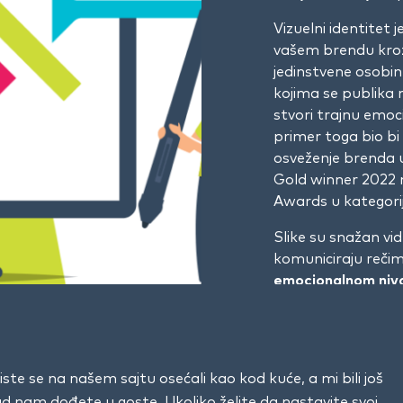
Vizuelni identitet j
vašem brendu kroz 
jedinstvene osobin
kojima se publika
stvori trajnu emo
primer toga bio bi
osveženje brenda 
Gold winner 2022
Awards u kategorij
Slike su snažan vi
komuniciraju reči
emocionalnom niv
velika odgovornost
identitetom ne po
biti pod lupom sva
Ako na to dodamo 
ste se na našem sajtu osećali kao kod kuće, a mi bili još
analizira i preuvel
kad nam dođete u goste. Ukoliko želite da nastavite svoj