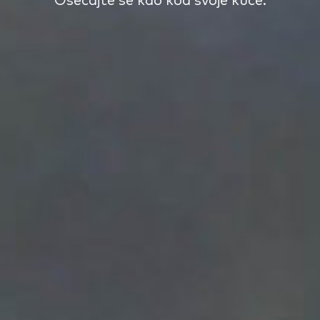
Osećajte se kao kod svoje kuće.