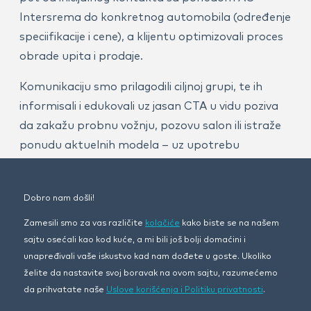
Intersrema do konkretnog automobila (određenje
speciifikacije i cene), a klijentu optimizovali proces
obrade upita i prodaje.
Komunikaciju smo prilagodili ciljnoj grupi, te ih
informisali i edukovali uz jasan CTA u vidu poziva
da zakažu probnu vožnju, pozovu salon ili istraže
ponudu aktuelnih modela – uz upotrebu
performans marketinga i smart oglašavanja na
Facebook i Google platformi.
Dobro nam došli!
REZULTAT
Zamesili smo za vas različite
kolačiće
kako biste se na našem
sajtu osećali kao kod kuće, a mi bili još bolji domaćini i
Maksimalno fokusirana landing stranica sa jasnim
unapređivali vaše iskustvo kad nam dođete u goste. Ukoliko
pozivima na akciju i performans kampanja kojom
želite da nastavite svoj boravak na ovom sajtu, razumećemo
targetujemo Novi Sad i čitavu Vojvodinu, rezultirali
da prihvatate naše
Uslove korišćenja i Politiku privatnosti
.
su daleko većom mrežom kupaca, te povećanjem