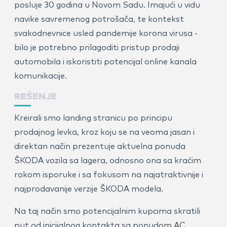
posluje 30 godina u Novom Sadu. Imajući u vidu
navike savremenog potrošača, te kontekst
svakodnevnice usled pandemije korona virusa -
bilo je potrebno prilagoditi pristup prodaji
automobila i iskoristiti potencijal online kanala
komunikacije.
REŠENJE
Kreirali smo landing stranicu po principu
prodajnog levka, kroz koju se na veoma jasan i
direktan način prezentuje aktuelna ponuda
ŠKODA vozila sa lagera, odnosno ona sa kraćim
rokom isporuke i sa fokusom na najatraktivnije i
najprodavanije verzije ŠKODA modela.
Na taj način smo potencijalnim kupcima skratili
put od inicijalnog kontakta sa ponudom AC