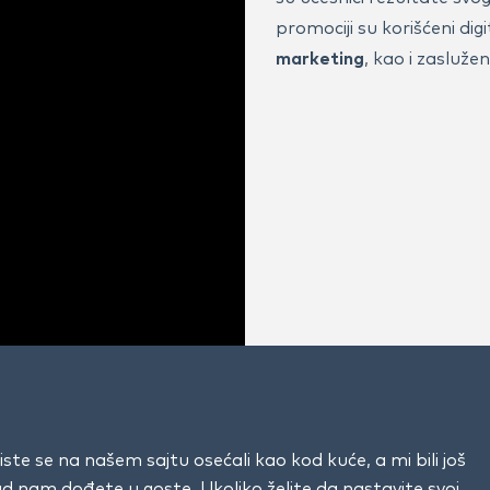
promociji su korišćeni digi
marketing
, kao i zasluž
ste se na našem sajtu osećali kao kod kuće, a mi bili još
kad nam dođete u goste. Ukoliko želite da nastavite svoj