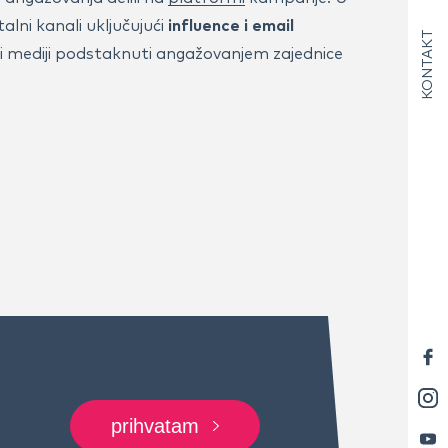
talni kanali uključujući
influence i email
KONTAKT
eni mediji podstaknuti angažovanjem zajednice
prihvatam