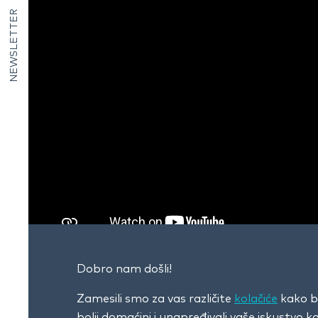
NEWSLETTER
Dobro nam došli!
Zamesili smo za vas različite
kolačiće
kako bi
bolji domaćini i unapređivali vaše iskustvo 