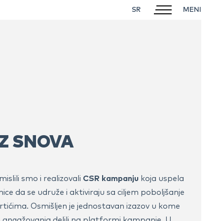
SR
IZ SNOVA
slili smo i realizovali
CSR kampanju
koja uspela
ice da se udruže i aktiviraju sa ciljem poboljšanje
rtićima. Osmišljen je jednostavan izazov u kome
g angažovanja delili na
platformi
kampanje. U