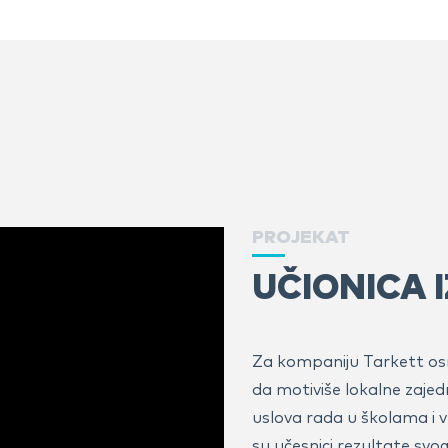
PROJEKAT
UČIONICA 
Za kompaniju Tarkett osmi
da motiviše lokalne zajedn
uslova rada u školama i v
su učesnici rezultate svo