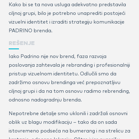
Kako bi se ta nova usluga adekvatno predstavila
ciljnoj grupi, bilo je potrebno unaprediti postojeći
vizuelni identitet i izraditi strategiju komunikacije
PADRINO brenda.
REŠENJE
Iako Padrino nije nov brend, faza razvoja
poslovanja zahtevala je rebranding i profesionalniji
pristup vizuelnom identitetu. Odlučili smo da
zadržimo osnovu brendinga već prepoznatljivu
ciljnoj grupi i da na tom osnovu radimo rebrending,
odnosno nadogradnju brenda.
Nepotrebne detalje smo uklonili i zadržali osnovni
oblik uz blagu modifikaciju – tako da on sada
istovremeno podseća na bumerang i na strelicu za