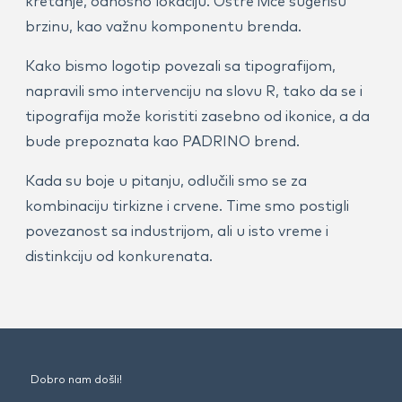
kretanje, odnosno lokaciju. Oštre ivice sugerišu
brzinu, kao važnu komponentu brenda.
Kako bismo logotip povezali sa tipografijom,
napravili smo intervenciju na slovu R, tako da se i
tipografija može koristiti zasebno od ikonice, a da
bude prepoznata kao PADRINO brend.
Kada su boje u pitanju, odlučili smo se za
kombinaciju tirkizne i crvene. Time smo postigli
povezanost sa industrijom, ali u isto vreme i
distinkciju od konkurenata.
Novi brending je zbog svega toga daleko
primenljiviji i pregledniji, čak i u primeni na manjim
Dobro nam došli!
površinama. Ovo je izuzetno važno jer olakšava