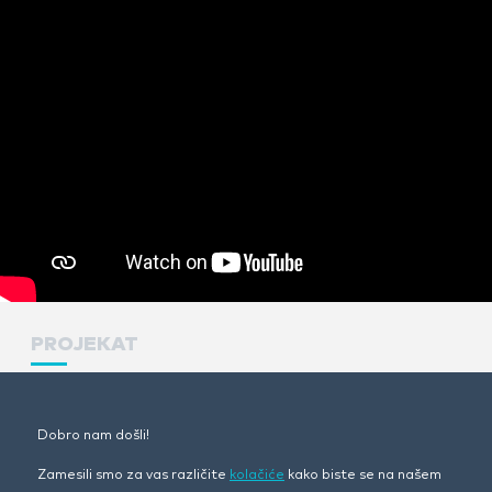
PROJEKAT
OBOJI I OSVOJI
Dobro nam došli!
KLIJENT
Zamesili smo za vas različite
kolačiće
kako biste se na našem