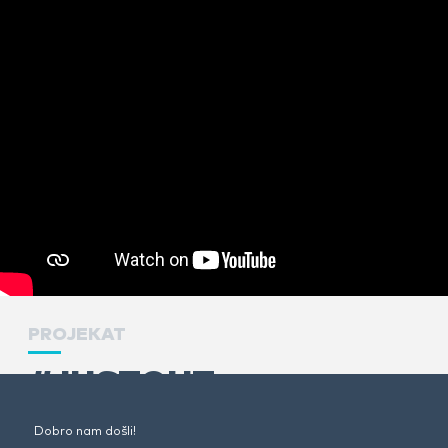
PROJEKAT
#JUSTOUT
#MANASIJA2015
Dobro nam došli!