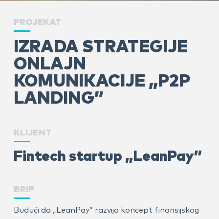
PROJEKAT
IZRADA STRATEGIJE
ONLAJN
KOMUNIKACIJE­ „P2P
LANDING”
KLIJENT
Fintech startup „LeanPay”
BRIF
Budući da „LeanPay” razvija koncept finansijskog