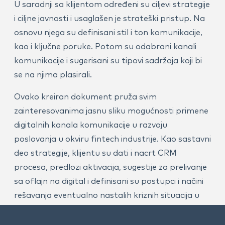
U saradnji sa klijentom određeni su ciljevi strategije
i ciljne javnosti i usaglašen je strateški pristup. Na
osnovu njega su definisani stil i ton komunikacije,
kao i ključne poruke. Potom su odabrani kanali
komunikacije i sugerisani su tipovi sadržaja koji bi
se na njima plasirali.
Ovako kreiran dokument pruža svim
zainteresovanima jasnu sliku mogućnosti primene
digitalnih kanala komunikacije u razvoju
poslovanja u okviru fintech industrije. Kao sastavni
deo strategije, klijentu su dati i nacrt CRM
procesa, predlozi aktivacija, sugestije za prelivanje
sa oflajn na digital i definisani su postupci i načini
rešavanja eventualno nastalih kriznih situacija u
komunikaciji.