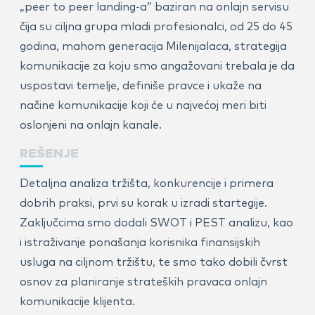
„peer ­to peer ­landing-­a” baziran na onlajn servisu
čija su ciljna grupa mladi profesionalci, od 25­ do 45
godina, mahom generacija Milenijalaca, strategija
komunikacije za koju smo angažovani trebala je da
uspostavi temelje, definiše pravce i ukaže na
načine komunikacije koji će u najvećoj meri biti
oslonjeni na onlajn kanale.
REŠENJE
Detaljna analiza tržišta, konkurencije i primera
dobrih praksi, prvi su korak u izradi startegije.
Zaključcima smo dodali SWOT i PEST analizu, kao
i istraživanje ponašanja korisnika finansijskih
usluga na ciljnom tržištu, te smo tako dobili čvrst
osnov za planiranje strateških pravaca onlajn
komunikacije klijenta.