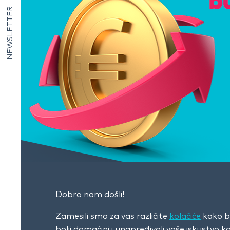
NEWSLETTER
Dobro nam došli!
Zamesili smo za vas različite
kolačiće
kako bi
bolji domaćini i unapređivali vaše iskustvo 