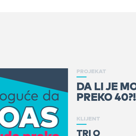
PROJEKAT
DA LI JE 
PREKO 40?!
KLIJENT
TRI O