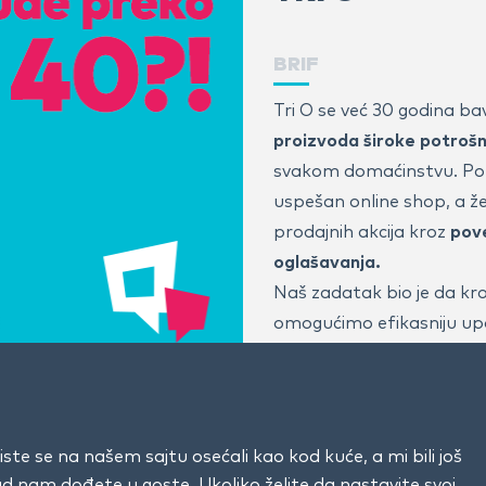
BRIF
Tri O se već 30 godina ba
proizvoda široke potrošnj
svakom domaćinstvu. Pore
uspešan online shop, a žel
prodajnih akcija kroz
pove
oglašavanja.
Naš zadatak bio je da kr
omogućimo efikasniju up
- (Return on Ad Spend) ko
meri koliko prihoda je g
REŠENJE
ste se na našem sajtu osećali kao kod kuće, a mi bili još
Glavni izazov bio je prila
kad nam dođete u goste. Ukoliko želite da nastavite svoj