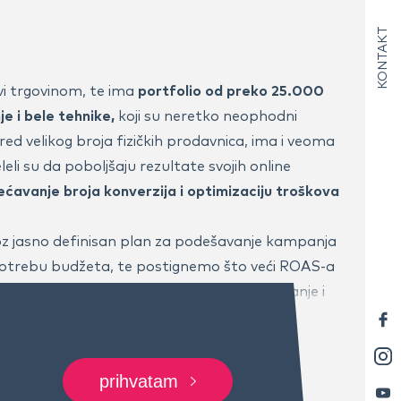
KONTAKT
vi trgovinom, te ima
portfolio od preko 25.000
e i bele tehnike,
koji su neretko neophodni
d velikog broja fizičkih prodavnica, ima i veoma
eli su da poboljšaju rezultate svojih online
ćavanje broja konverzija i optimizaciju troškova
oz jasno definisan plan za podešavanje kampanja
otrebu budžeta, te postignemo što veći ROAS-a
ji predstavlja povraćaj ulaganja u oglašavanje i
enerisano za svaki potrošeni evro u reklamama.
prihvatam
goditi postojeći sistem oglašavanja tako da svaka